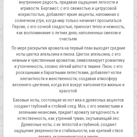
внутреннюю радость, придавая ощущение легкости и
игривости. Бергамот, с его свежестью и цитрусовой
искристостью, добавляет яркие акценты, напоминая о
солнечном утре, когда мир только начинает просыпаться.
Персик, с его сочной сладостью, приносит тепло и нежность,
как воспоминание о летних днях, наполненных смехом и
счастьем.
По мере раскрытия аромата на первый план выходят средние
ноты цветка апельсина и пиона. Цветок апельсина, с его
нежным и чувственным ароматом, символизирует романтику
и утонченность, словно лёгкий шёпот в тишине. Пион, с его
роскошными и бархатными лепестками, добавляет нотки
элегантности и женственности, создавая атмосферу
весеннего цветения, когда всё вокруг наполняется жизнью и
красотой.
Базовые ноты, состоящие из нот мха и древесных акцентов
создают глубокий и стойкий след. Мох, с его землистыми и
зелеными нюансами, придаёт аромату загадочность и
естественность, как утренний туман, окутывающий лес.
Древесные ноты, с их теплотой и глубиной, создают
ощущение уверенности и стабильности, как крепкий ствол
дерева, укоренившегося в земле.