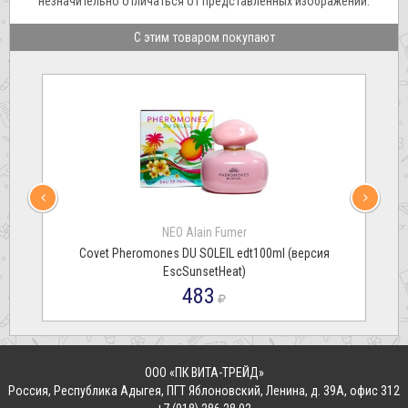
незначительно отличаться от представленных изображений.
С этим товаром покупают
NEO Alain Fumer
Covet Pheromones DU SOLEIL edt100ml (версия
EscSunsetHeat)
483
ООО «ПК ВИТА-ТРЕЙД»
Россия
,
Республика Адыгея, ПГТ Яблоновский
,
Ленина, д. 39А, офис 312